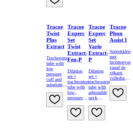
longer
traumatic
traumatic
insertion
inserter
system
Tracoe
Tracoe
Tracoe
Tracoe
Twist
Experc
Experc
Phon
Plus
Set
Set
Assist I
Extract
Twist
Vario
Spreekklep
Extract-
Extract-
met
Tracheostomy
Fen-P
P
luchttoevoer
tube with
vanaf de
low
Dilation
Dilation
zijkant,
pressure
set +
set +
volledig
cuff and
tracheostomy
tracheostomy
verstelbaar,
subglottic
tube with
tube with
met
suction
low-
adjustable
zuurstoftoev
channel
pressure
neck
Voor
cuff,
flange,
bevestiging
fenestration,
low-
aan een
subglottic
pressure
gefenestreer
suction
cuff,
tube met
and
subglottic
15 mm
minimally
suction
connector.