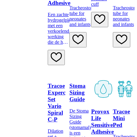
Adhesive
cuff
Tracheostomy
Tracheosto
tube for
tube for
Een zachte
neonates
neonates
hydrogelpleister
and infants
and infants
met een
verkoelende
werking
die de huid
helpt
herstellen
terwijl u
slaapt.
Tracoe
Stoma
Experc
Sizing
Set
Guide
Vario
Provox
Tracoe
De Stoma
Spiral
Sizing
Life
Mini
C-P
Guide
Sensitive
Ped
(stomamal)
Adhesive
Dilation
is een
set +
Tracheosto