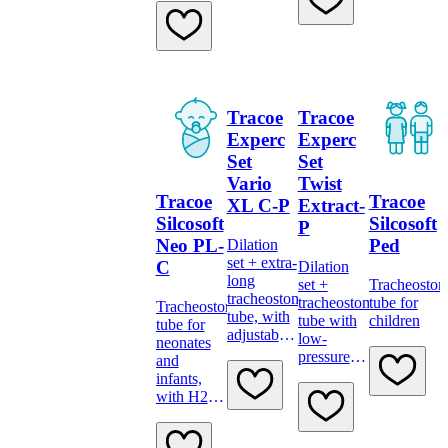
pressure
cuff and
minimally
traumatic
insertion
system
Tracoe
Tracoe
Experc
Experc
Set
Set
Vario
Twist
Tracoe
Tracoe
XL C-P
Extract-
Silcosoft
Silcosoft
P
Neo PL-
Ped
Dilation
set + extra-
C
Dilation
long
set +
Tracheosto
tracheostomy
tracheostomy
tube for
Tracheostomy
tube, with
tube with
children
tube for
adjustable
low-
neonates
neck
pressure
and
flange,
cuff,
infants,
low-
subglottic
with H2O
pressure
suction
cuff,
cuff and
and
proximal
minimally
minimally