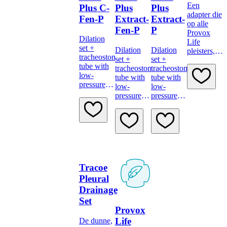
Een
Plus C-
Plus
Plus
adapter die
Fen-P
Extract-
Extract-
op alle
Fen-P
P
Provox
Dilation
Life
set +
Dilation
Dilation
pleisters,
tracheostomy
set +
set +
LaryTubes
tube with
tracheostomy
tracheostomy
en
low-
tube with
tube with
LaryButtons
pressure
low-
low-
aangesloten
cuff,
pressure
pressure
kan
double
cuff,
cuff,
worden
fenestration
double
subglottic
om
and
fenestration,
suction
toediening
minimally
subglottic
channel
van
traumatic
suction
and
bevochtigde
insertion
channel
minimally
ondersteune
system
and
traumatic
zuurstof
Tracoe
minimally
insertion
mogelijk te
traumatic
system
Pleural
maken.
insertion
Drainage
system
Set
Provox
Life
De dunne,