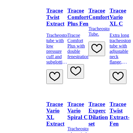
Life
productlijn.
Tracoe
Tracoe
Tracoe
Tracoe
Twist
Comfort
Comfort
Vario
Extract
Plus Fen
XL C
Tracheostomy
Tube.
Tracheostomy
Tracoe
Extra long
tube with
Comfort
tracheostom
low
Plus with
tube with
pressure
double
adjustable
cuff and
fenestration.
neck
subglottic
flange,
suction
low-
pressure
cuff, scale
and 15 mm
connector
Tracoe
Tracoe
Tracoe
Tracoe
Vario
Vario
Experc
Twist
XL
Spiral C
Dilation
Extract-
Extract
set
Fen
Tracheostomy