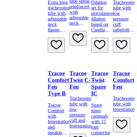
tube spiral-
Extra long
Dilation
Tracheosto
reinforced,
tracheostomy
set for
tube with
with
tube with
percutaneous
low
adjustable
adjustable
dilation
pressure
neck
neck
based on
cuff,
flange,
flange,
Ciaglia
subglottic
low-
low-
technique.
suction
pressure
pressure
and
cuff, scale
cuff,
fenestration
and 15 mm
subglottic
connector
suction,
scale and
15 mm
Tracoe
Tracoe
Tracoe
Tracoe
connector
Comfort
Twist C-
Twist
Comfort
Fen
Fen
Spare
Fen
Type B
IC
Tracheostomy
Tracheosto
tube with
tube with
Tracoe
Spare
low
fenestration.
Comfort
inner
pressure
with
cannuals
cuff and
fenestration
with 15
fenestration
and
mm
speaking
connector