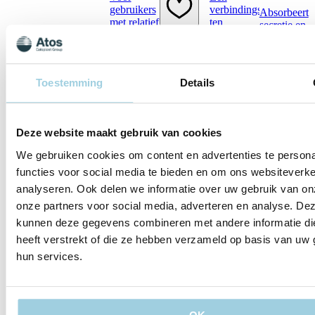
gebruikers
verbindingsstuk
Absorbeert
met relatief
ten
secretie en
weinig
behoeve
houdt de
stoma-
van
huid
afscheiding.
zuurstoftoediening.
droog.
Te
Toestemming
Details
gebruiken
in
combinatie
met
Deze website maakt gebruik van cookies
Freevent
XtraCare
We gebruiken cookies om content en advertenties te persona
TrachPhone
Freevent
Freevent
Freevent
functies voor social media te bieden en om ons websiteverke
Siliconen
HME 22
DualCar
analyseren. Ook delen we informatie over uw gebruik van on
Een
22mm
Regular
Speaking
lichtgewicht
onze partners voor social media, adverteren en analyse. De
HME
Valve
HME met
HME te
kunnen deze gegevens combineren met andere informatie di
connector
daarin een
gebruiken
Freevent
heeft verstrekt of die ze hebben verzameld op basis van uw 
ventiel met
in
DualCare
een veer
hun services.
combinatie
combineert
die met
met
een
een vinger
DualCare
spreekklep
kan
Speaking
met de
worden
Valve of
eigenschapp