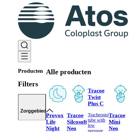
Producten
Alle producten
Filters
Tracoe
Twist
Plus C
Zorggebied
Provox
Tracoe
Tracoe
Tracheostomy
tube with
Life
Silcosoft
Mini
low
Night
Neo
Neo
pressure