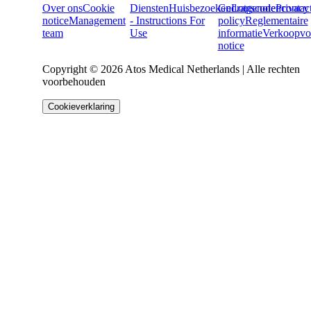
Over ons
Cookie
Diensten
Huisbezoeken
Gedragscode
Lotgenotencontac
Privacy
notice
Management
- Instructions For
policy
Reglementaire
team
Use
informatie
Verkoopvo
notice
Copyright © 2026 Atos Medical Netherlands | Alle rechten
voorbehouden
Cookieverklaring