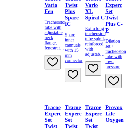
Vario
Twist
Vario
Experc
Fen
Plus
XL
Set
Spare
Spiral C
Twist
Tracheostomy
IC
Plus C-
tube with
Extra long
P
adjustable
tracheostomy
Spare
neck
tube spiral-
inner
Dilation
flange,
reinforced,
cannuals
set +
fenestration,
with
with 15
tracheostom
scale and
adjustable
mm
tube with
15 mm
neck
connector
low-
connector
flange,
pressure
low-
cuff and
pressure
minimally
cuff, scale
traumatic
and 15 mm
insertion
connector
system
Tracoe
Tracoe
Tracoe
Provox
Experc
Experc
Experc
Life
Set
Set
Set
Oxygen
Twist
Twist
Twist