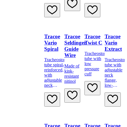
valve Type
B
Tracoe
Tracoe
Tracoe
Tracoe
Vario
Seldinger
Twist C
Vario
Spiral
Guide
Extract
Tracheostomy
Wire
tube with
Tracheostomy
Tracheosto
low
tube spiral-
tube with
Made of
pressure
reinforced,
adjustable
kink-
cuff
with
neck
resistant
adjustable
flange,
nitinol
neck
low-
flange,
pressure
scale and
cuff,
15 mm
subglottic
connector
suction,
scale and
15 mm
connector
Tracoe
Tracoe
Tracoe
Tracoe