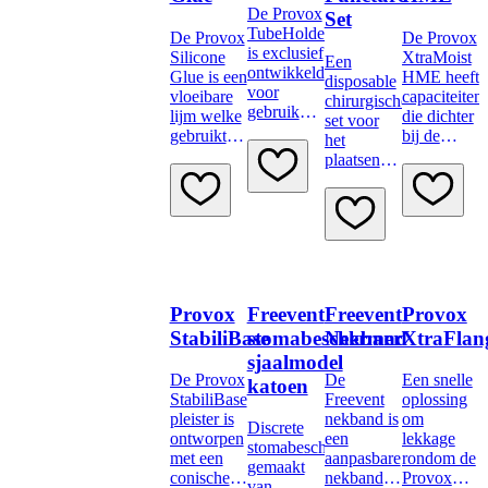
De Provox
Set
TubeHolder
De Provox
De Provox
is exclusief
Silicone
XtraMoist
Een
ontwikkeld
Glue is een
HME heeft
disposable
voor
vloeibare
capaciteiten
chirurgische
gebruik
lijm welke
die dichter
set voor
met
gebruikt
bij de
het
Provox LaryTube
kan
normale
plaatsen
en Provox
worden
neusfuncties
van de
LaryButton.
om de
liggen.
Provox
Het is
hechting
Vega
geschikt
tussen de
stemprothese
voor
huid en de
gebruikers
pleister te
met een
verbeteren.
gevoelige
Provox
Freevent
Freevent
Provox
huid
StabiliBase
stomabeschermer
Nekband
XtraFlan
rondom
sjaalmodel
het stoma.
De Provox
De
Een snelle
katoen
StabiliBase
Freevent
oplossing
pleister is
nekband is
om
Discrete
ontworpen
een
lekkage
stomabeschermer
met een
aanpasbare
rondom de
gemaakt
conische
nekband
Provox
van