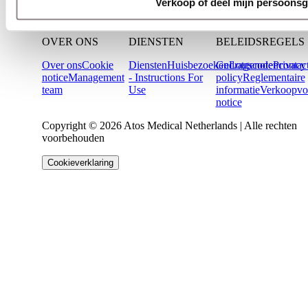
Verkoop of deel mijn persoonsg
OVER ONS
DIENSTEN
BELEIDSREGELS
Over ons
Cookie
Diensten
Huisbezoeken
Gedragscode
Lotgenotencontac
Privacy
notice
Management
- Instructions For
policy
Reglementaire
team
Use
informatie
Verkoopvo
notice
Copyright © 2026 Atos Medical Netherlands | Alle rechten
voorbehouden
Cookieverklaring