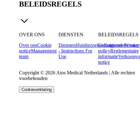
BELEIDSREGELS
OVER ONS
DIENSTEN
BELEIDSREGELS
Over ons
Cookie
Diensten
Huisbezoeken
Gedragscode
Lotgenotencontac
Privacy
notice
Management
- Instructions For
policy
Reglementaire
team
Use
informatie
Verkoopvo
notice
Copyright © 2026 Atos Medical Netherlands | Alle rechten
voorbehouden
Cookieverklaring