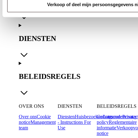
OVER ONS
Verkoop of deel mijn persoonsgegevens n
DIENSTEN
BELEIDSREGELS
OVER ONS
DIENSTEN
BELEIDSREGELS
Over ons
Cookie
Diensten
Huisbezoeken
Gedragscode
Lotgenotencontac
Privacy
notice
Management
- Instructions For
policy
Reglementaire
team
Use
informatie
Verkoopvo
notice