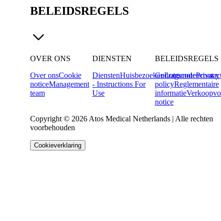
BELEIDSREGELS
OVER ONS
DIENSTEN
BELEIDSREGELS
Over ons
Cookie
Diensten
Huisbezoeken
Gedragscode
Lotgenotencontac
Privacy
notice
Management
- Instructions For
policy
Reglementaire
team
Use
informatie
Verkoopvo
notice
Copyright © 2026 Atos Medical Netherlands | Alle rechten
voorbehouden
Cookieverklaring