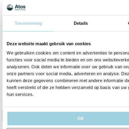
Toestemming
Details
Ik ga ermee akkoord dat Atos Med
persoonlijke gegevens verwerkt en
voor marketingdoeleinden, zoals: h
Deze website maakt gebruik van cookies
van aanbiedingen, uitnodigingen 
bijeenkomsten en informatie over 
We gebruiken cookies om content en advertenties te persona
diensten van Atos Medical.
functies voor social media te bieden en om ons websiteverke
Lees ons privacybeleid voor meer in
analyseren. Ook delen we informatie over uw gebruik van on
Verzenden
onze partners voor social media, adverteren en analyse. De
kunnen deze gegevens combineren met andere informatie di
heeft verstrekt of die ze hebben verzameld op basis van uw 
hun services.
OK
Delen
Bewaren