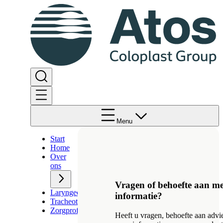
Menu
Start
Home
Over
ons
Vragen of behoefte aan m
Laryngectomie
informatie?
Tracheotomie
Zorgprofessionals
Heeft u vragen, behoefte aan advie