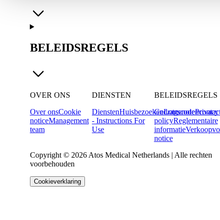
BELEIDSREGELS
OVER ONS
DIENSTEN
BELEIDSREGELS
Over ons
Cookie
Diensten
Huisbezoeken
Gedragscode
Lotgenotencontac
Privacy
notice
Management
- Instructions For
policy
Reglementaire
team
Use
informatie
Verkoopvo
notice
Copyright © 2026 Atos Medical Netherlands | Alle rechten
voorbehouden
Cookieverklaring