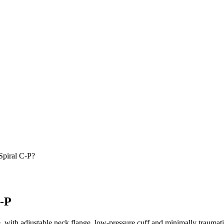
Spiral C-P?
C-P
e, with adjustable neck flange, low-pressure cuff and minimally traumati