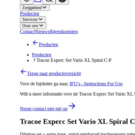
Zorggebied
Producten
Services
Over ons
Contact
Nieuws
Bijeenkomsten
Producten
Producten
Tracoe Experc Set Vario XL Spiral C-P
Terug naar productoverzicht
Voor de bijsluiter ga naar
,
IFU's - Instructions For Use
Wilt u meer informatie over de Tracoe Experc Set Vario XL 
Neem contact met mij op
Tracoe Experc Set Vario XL Spiral 
Dilation set + extra-long, spiral-reinforced tracheostomy tub