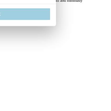
ustable neck flange, low-pressure cuff and minimally
K