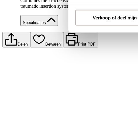
Combines the Tracoe Experc Dilation set (REF 520) with Trac
traumatic insertion system (REF 451-P)
Verkoop of deel mij
Specificaties
Delen
Bewaren
Print PDF