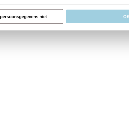
oe Vario XL extra-long, spiral-reinforced tracheostomy tube, with adj
n persoonsgegevens niet
O