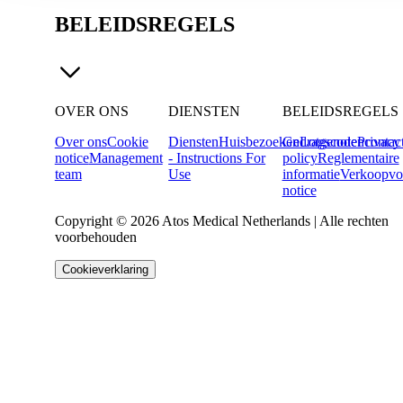
BELEIDSREGELS
OVER ONS
DIENSTEN
BELEIDSREGELS
Over ons
Cookie
Diensten
Huisbezoeken
Gedragscode
Lotgenotencontac
Privacy
notice
Management
- Instructions For
policy
Reglementaire
team
Use
informatie
Verkoopvo
notice
Copyright © 2026 Atos Medical Netherlands | Alle rechten
voorbehouden
Cookieverklaring