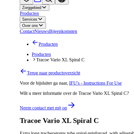
Zorggebied
Producten
Services
Over ons
Contact
Nieuws
Bijeenkomsten
Producten
Producten
Tracoe Vario XL Spiral C
Terug naar productoverzicht
Voor de bijsluiter ga naar
,
IFU's - Instructions For Use
Wilt u meer informatie over de Tracoe Vario XL Spiral C?
Neem contact met mij op
Tracoe Vario XL Spiral C
Extra long tracheostomy tube spiral-reinforced, with adjust