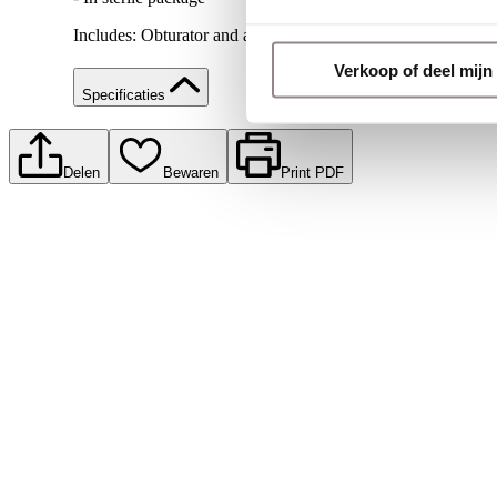
Includes: Obturator and adjustable neck strap and product inf
Verkoop of deel mij
Specificaties
Delen
Bewaren
Print PDF