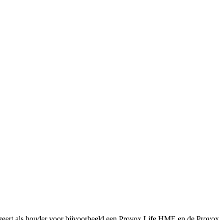
geert als houder voor bijvoorbeeld een Provox Life HME en de Provox