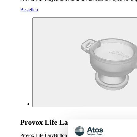
Bestellen
Provox Life LaryButton
Provox Life LaryButton houdt de tracheostoma open en fun