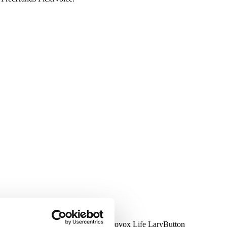
x FreeHands FlexiVoice. Nadat de Provox Life LaryButton