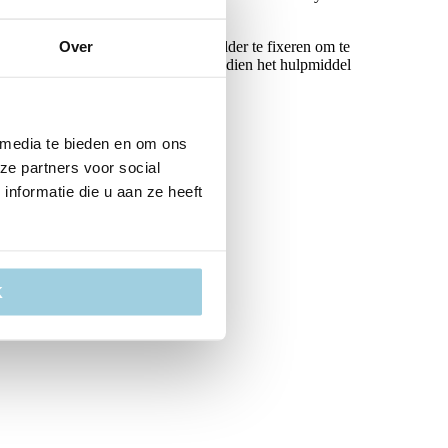
x LaryClip of een Provox TubeHolder te fixeren om te
Over
maal 6 maanden worden gebruikt. Indien het hulpmiddel
 media te bieden en om ons
ze partners voor social
nformatie die u aan ze heeft
K