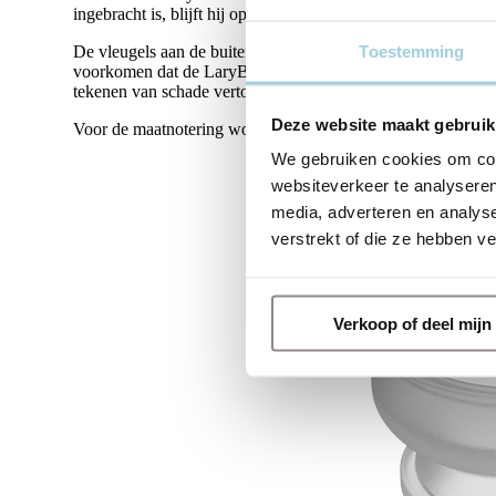
ingebracht is, blijft hij op zijn plaats. De LaryButton helpt
De vleugels aan de buitenrand van de Provox Life LaryBut
Toestemming
voorkomen dat de LaryButton per ongeluk losraakt. Vervan
tekenen van schade vertoont, moet het eerder vervangen wo
Deze website maakt gebruik
Voor de maatnotering worden de afkortingen OD= buitendiam
We gebruiken cookies om cont
websiteverkeer te analyseren
media, adverteren en analys
verstrekt of die ze hebben v
Verkoop of deel mij