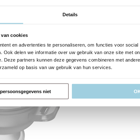
 ook voorkomen dat de stoma krimpt.
ton kunnen wanneer nodig gebruikt worden om de Button met een Provo
Details
g uw Provox Life LaryButton tijdig Provox Life LaryButton mag maxi
rden.
 van cookies
eter en L= lengte (in mm) gebruikt.
ent en advertenties te personaliseren, om functies voor social
. Ook delen we informatie over uw gebruik van onze site met on
e. Deze partners kunnen deze gegevens combineren met andere i
erzameld op basis van uw gebruik van hun services.
n persoonsgegevens niet
O