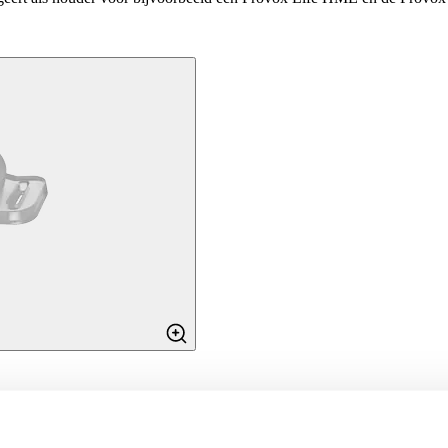
geert als houder voor bijvoorbeeld een Provox Life HME en de Provo