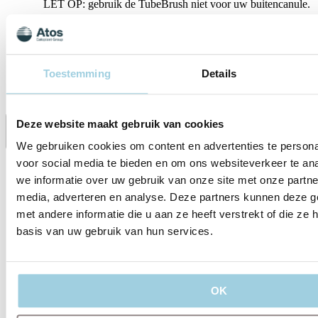
LET OP: gebruik de TubeBrush niet voor uw buitencanule.
Voor meer informatie over het reinigingsprotocol dat wij u
adviseren te volgen ga naar:
Advies Reiniging
Tracheacanule
Toestemming
Details
Specificaties
Deze website maakt gebruik van cookies
Delen
Bewaren
We gebruiken cookies om content en advertenties te persona
voor social media te bieden en om ons websiteverkeer te an
we informatie over uw gebruik van onze site met onze partne
media, adverteren en analyse. Deze partners kunnen deze 
met andere informatie die u aan ze heeft verstrekt of die z
basis van uw gebruik van hun services.
OK