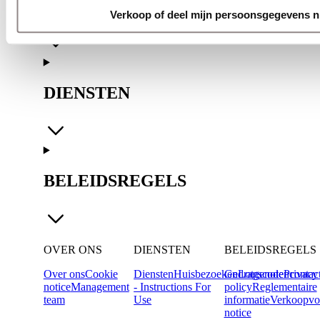
OVER ONS
Verkoop of deel mijn persoonsgegevens n
DIENSTEN
BELEIDSREGELS
OVER ONS
DIENSTEN
BELEIDSREGELS
Over ons
Cookie
Diensten
Huisbezoeken
Gedragscode
Lotgenotencontac
Privacy
notice
Management
- Instructions For
policy
Reglementaire
team
Use
informatie
Verkoopvo
notice