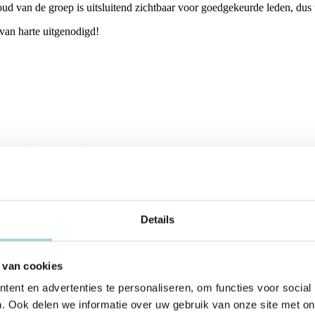
ud van de groep is uitsluitend zichtbaar voor goedgekeurde leden, dus
van harte uitgenodigd!
gectomie Community
Trach
sloten Facebook community voor mensen die een laryngectomie hebbe
Een bes
an, op het punt staan te ondergaan en hun naasten.
verzorg
Join
Details
 van cookies
ent en advertenties te personaliseren, om functies voor social
. Ook delen we informatie over uw gebruik van onze site met on