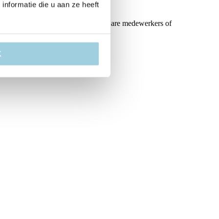
nformatie die u aan ze heeft
tact op met een van onze Customer Care medewerkers of
k contact met u op.
K