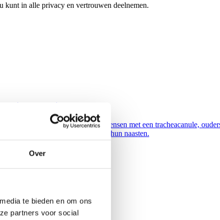
 u kunt in alle privacy en vertrouwen deelnemen.
eotomie Community
n
loten Facebook community voor mensen met een tracheacanule, ouder
ers van kinderen met een canule en hun naasten.
Over
 media te bieden en om ons
ze partners voor social