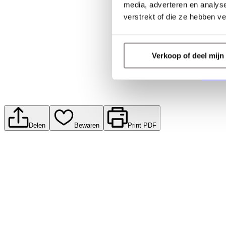
Cont
media, adverteren en analys
verstrekt of die ze hebben v
Heeft u
laat uw
Telefoo
Verkoop of deel mij
E-mail
Contact
Delen
Bewaren
Print PDF