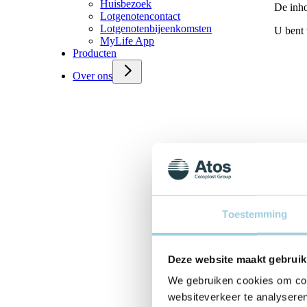
Huisbezoek
De inho
Lotgenotencontact
Lotgenotenbijeenkomsten
U bent 
MyLife App
Producten
Over ons
Laryn
Een be
onderga
Join
Toestemming
Deze website maakt gebruik
We gebruiken cookies om cont
websiteverkeer te analyseren