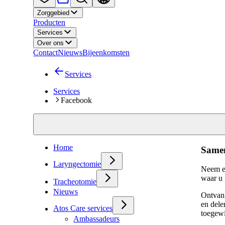
Zorggebied
Producten
Services
Over ons
Contact
Nieuws
Bijeenkomsten
Services
Services
Facebook
Home
Samen
Laryngectomie
Neem e
waar u 
Tracheotomie
Nieuws
Ontvang
en dele
Atos Care services
toegew
Ambassadeurs