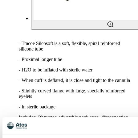
- Tracoe Silcosoft is a soft, flexible, spiral-reinforced
silicone tube
- Proximal longer tube
- H2O to be inflated with sterile water
- When cuff is deflated, it is close and tight to the cannula
- Slightly curved flange with large, specially reinforced
eyelets
- In sterile package
Includes: Obturator, adjustable neck strap, disconnection
wedge, and product info card with two detachable labels.