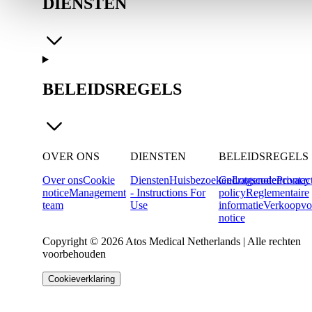
DIENSTEN
BELEIDSREGELS
OVER ONS
DIENSTEN
BELEIDSREGELS
Over ons
Cookie
Diensten
Huisbezoeken
Gedragscode
Lotgenotencontac
Privacy
notice
Management
- Instructions For
policy
Reglementaire
team
Use
informatie
Verkoopvo
notice
Copyright © 2026 Atos Medical Netherlands | Alle rechten
voorbehouden
Cookieverklaring