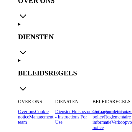
OVER ONS
DIENSTEN
BELEIDSREGELS
OVER ONS
DIENSTEN
BELEIDSREGELS
Over ons
Cookie
Diensten
Huisbezoeken
Gedragscode
Lotgenotencontac
Privacy
notice
Management
- Instructions For
policy
Reglementaire
team
Use
informatie
Verkoopvo
notice