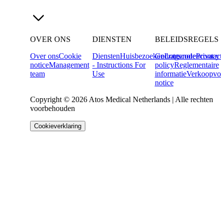
OVER ONS
DIENSTEN
BELEIDSREGELS
Over ons
Cookie
Diensten
Huisbezoeken
Gedragscode
Lotgenotencontac
Privacy
notice
Management
- Instructions For
policy
Reglementaire
team
Use
informatie
Verkoopvo
notice
Copyright © 2026 Atos Medical Netherlands | Alle rechten
voorbehouden
Cookieverklaring