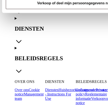
Verkoop of deel mijn persoonsgegevens n
DIENSTEN
BELEIDSREGELS
OVER ONS
DIENSTEN
BELEIDSREGELS
Over ons
Cookie
Diensten
Huisbezoeken
Gedragscode
Lotgenotencontac
Privacy
notice
Management
- Instructions For
policy
Reglementaire
team
Use
informatie
Verkoopvo
notice