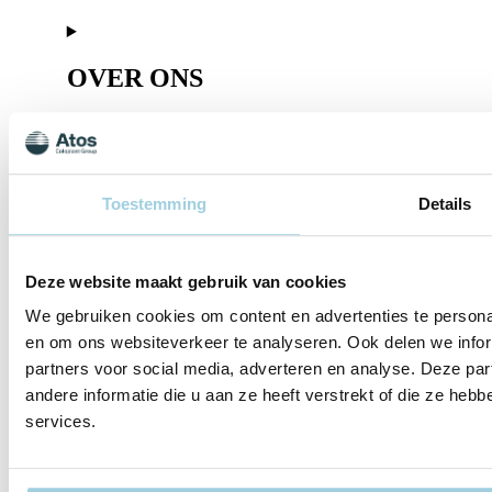
OVER ONS
Toestemming
Details
DIENSTEN
Deze website maakt gebruik van cookies
We gebruiken cookies om content en advertenties te personal
en om ons websiteverkeer te analyseren. Ook delen we infor
BELEIDSREGELS
partners voor social media, adverteren en analyse. Deze p
andere informatie die u aan ze heeft verstrekt of die ze he
services.
OVER ONS
DIENSTEN
BELEIDSREGELS
Over ons
Cookie
Diensten
Huisbezoeken
Gedragscode
Lotgenotencontac
Privacy