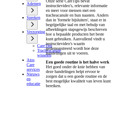
Onze serie CareTips bevat
Ademen
instructievideo's, relevante informatie
en meer voor mensen met een
tracheacanule en hun naasten.
Anders
Spreken
dan in 'formele bijsluiters', staat er in
begrijpelijke taal en met behulp van
afbeeldingen stapsgewijs beschreven
Verzorging
hoe u bepaalde producten het beste
kunt gebruiken. Aanvullend vindt u
instructievideo's waarin
CareTips
gedemonstreerd wordt hoe deze
Tracheacanule
handelingen uit te voeren.
wisselen
Atos
Een goede routine is het halve werk
Care
Het goed onder de knie hebben van
services
deze handelingen helpt ervoor te
Nieuws
zorgen dat u een goede routine en de
en
best mogelijke kwaliteit van leven kunt
educatie
bereiken.