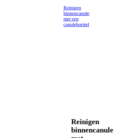
Reinigen
binnencanule
met een
canuleborstel
Reinigen
binnencanule