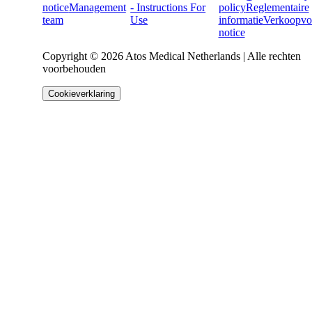
notice
Management
- Instructions For
policy
Reglementaire
team
Use
informatie
Verkoopvo
notice
Copyright © 2026 Atos Medical Netherlands | Alle rechten
voorbehouden
Cookieverklaring