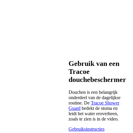
Gebruik van een
Tracoe
douchebeschermer
Douchen is een belangrijk
onderdeel van de dagelijkse
routine. De
Tracoe
S
h
o
w
e
r
G
u
a
r
d
bedekt de stoma en
leidt het water eroverheen,
zoals te zien is in de video.
Gebruiksinstructies