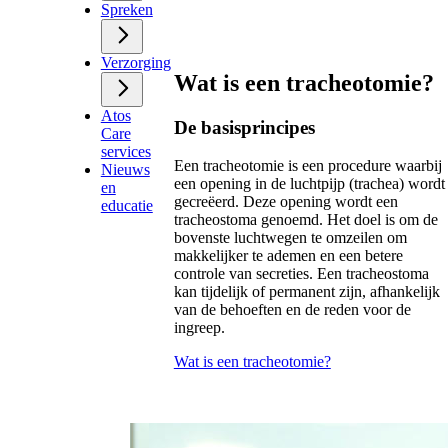
Spreken
Verzorging
Wat is een tracheotomie?
Atos
De basisprincipes
Care
services
Een tracheotomie is een procedure waarbij
Nieuws
een opening in de luchtpijp (trachea) wordt
en
gecreëerd. Deze opening wordt een
educatie
tracheostoma genoemd. Het doel is om de
bovenste luchtwegen te omzeilen om
makkelijker te ademen en een betere
controle van secreties. Een tracheostoma
kan tijdelijk of permanent zijn, afhankelijk
van de behoeften en de reden voor de
ingreep.
Wat is een tracheotomie?