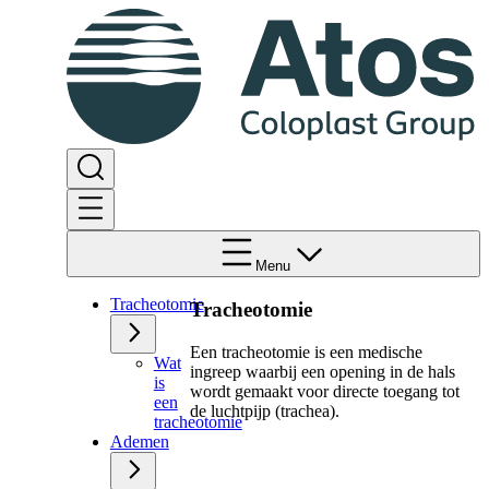
Menu
Tracheotomie
Tracheotomie
Een tracheotomie is een medische
Wat
ingreep waarbij een opening in de hals
is
wordt gemaakt voor directe toegang tot
een
de luchtpijp (trachea).
tracheotomie
Ademen