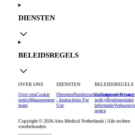
DIENSTEN
BELEIDSREGELS
OVER ONS
DIENSTEN
BELEIDSREGELS
Over ons
Cookie
Diensten
Huisbezoeken
Gedragscode
Lotgenotencontac
Privacy
notice
Management
- Instructions For
policy
Reglementaire
team
Use
informatie
Verkoopvo
notice
Copyright © 2026 Atos Medical Netherlands | Alle rechten
voorbehouden