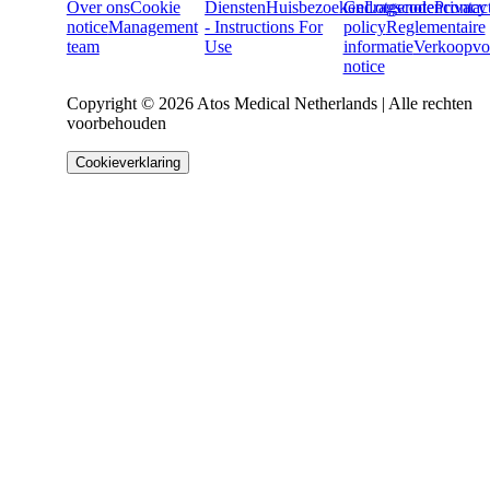
Over ons
Cookie
Diensten
Huisbezoeken
Gedragscode
Lotgenotencontac
Privacy
notice
Management
- Instructions For
policy
Reglementaire
team
Use
informatie
Verkoopvo
notice
Copyright © 2026 Atos Medical Netherlands | Alle rechten
voorbehouden
Cookieverklaring