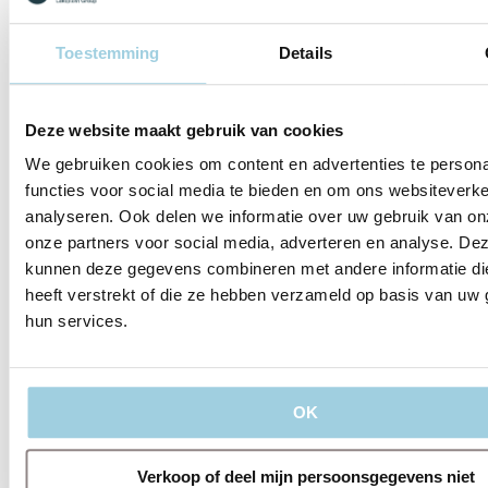
uitsluitend voor
verbetering van onze
producten. De
Toestemming
Details
verstrekte informatie
wordt anoniem
verwerkt en niet
voor commerciële
Deze website maakt gebruik van cookies
doeleinden gebruikt.
We gebruiken cookies om content en advertenties te persona
Stuur mij een gratis
functies voor social media te bieden en om ons websiteverke
scorekaart
analyseren. Ook delen we informatie over uw gebruik van on
onze partners voor social media, adverteren en analyse. De
kunnen deze gegevens combineren met andere informatie di
heeft verstrekt of die ze hebben verzameld op basis van uw 
hun services.
OK
Gerelateerde onderwerpen:
Verkoop of deel mijn persoonsgegevens niet