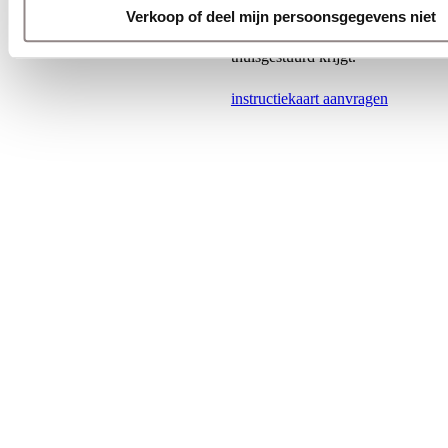
rode knop. Dan zorgen
Verkoop of deel mijn persoonsgegevens niet
wij ervoor dat u er zo
snel mogelijk een
thuisgestuurd krijgt.
instructiekaart aanvragen