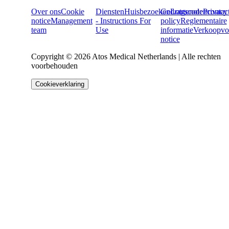
Over ons
Cookie
Diensten
Huisbezoeken
Gedragscode
Lotgenotencontac
Privacy
notice
Management
- Instructions For
policy
Reglementaire
team
Use
informatie
Verkoopvo
notice
Copyright © 2026 Atos Medical Netherlands | Alle rechten
voorbehouden
Cookieverklaring