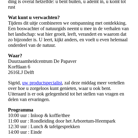
ding is overal hetzelfde: u bent buiten, u ademt in, u komt tot
rust
Wat kunt u verwachten?
Tijdens dit uitje combineren we ontspanning met ontdekking.
Een boswachter of natuurgids neemt u mee in de verhalen van
het landschap: wat hier groeit, leeft, verandert en waarom dat
zo bijzonder is. U leert, kijkt anders, en voelt u even helemaal
onderdeel van de natuur.
Waar?
Duurzaamheidcentrum De Papaver
Korftlaan 6
2616LJ Delft
Sigrid,
uw productspecialist
, zal deze middag meer vertellen
over hoe u zorgeloos kunt genieten, waar u ook bent.
Uiteraard is er ook gelegenheid tot het stellen van vragen en
delen van ervaringen.
Programma
10:00 uur : Inloop & koffie/thee
11:00 uur : Rondleiding door het Arboretum-Heempark
12:30 uur : Lunch & tafelgesprekken
14:00 uur : Einde