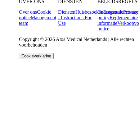
OVER ONS
DIENSTEN
BELEIDSREGELS
Over ons
Cookie
Diensten
Huisbezoeken
Gedragscode
Lotgenotencontac
Privacy
notice
Management
- Instructions For
policy
Reglementaire
team
Use
informatie
Verkoopvo
notice
Copyright © 2026 Atos Medical Netherlands | Alle rechten
voorbehouden
Cookieverklaring