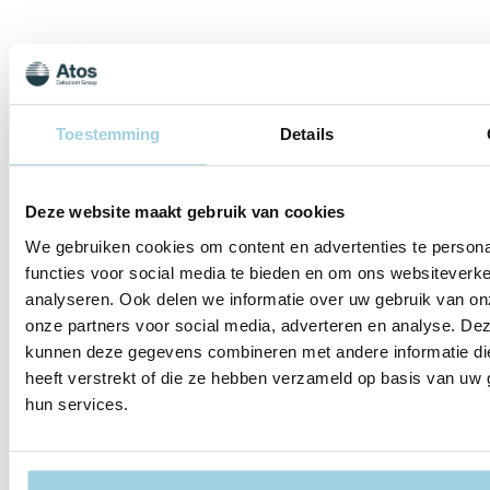
Gerelateerde evenementen
Toestemming
Details
aug. 11
11-08-2026 | Lelystad
Deze website maakt gebruik van cookies
Lotgenotenbijeenkomst Lelystad
We gebruiken cookies om content en advertenties te persona
Oostvaardersplassen
functies voor social media te bieden en om ons websiteverke
analyseren. Ook delen we informatie over uw gebruik van on
Met de Ecokar door de Oostvaardersplassen
onze partners voor social media, adverteren en analyse. De
kunnen deze gegevens combineren met andere informatie di
aug. 14
heeft verstrekt of die ze hebben verzameld op basis van uw 
14-08-2026 | Schoorl
hun services.
Lotgenotenbijeenkomst Schoorl Schoorlse
Duinen