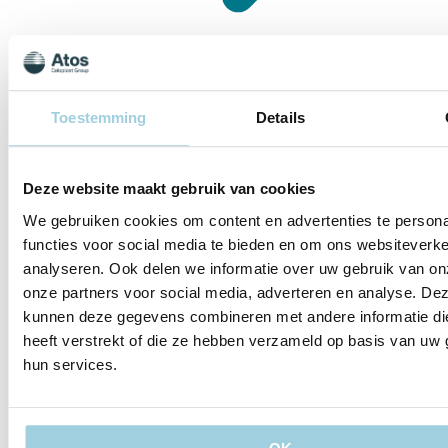
Praktische informatie:
Toestemming
Details
Datum en tijd:
7 oktober, van 09:30 – 17:00 Midden-
Europese Tijd (CET).
Deze website maakt gebruik van cookies
Waar ter wereld u zich ook bevindt, u kunt zich inschrijven en
deelnemen aan de dag. Vervolgens ontvangt u de volledige
We gebruiken cookies om content en advertenties te persona
opname van het evenement om deze op een geschikt moment
functies voor social media te bieden en om ons websiteverke
terug te kijken. U moet zich wel registreren en een deel van de
analyseren. Ook delen we informatie over uw gebruik van on
cursus bijwonen om deze opname te ontvangen.
onze partners voor social media, adverteren en analyse. De
Taal
: De Masterclass zal in het Engels worden gegeven.
kunnen deze gegevens combineren met andere informatie di
Accreditatie
: Accreditatie ADAP (in aanvraag)
heeft verstrekt of die ze hebben verzameld op basis van uw 
Om in aanmerking te komen voor de accreditatiepunten, dient
hun services.
u deel te nemen aan het volledige programma en de evaluatie
na afloop van de masterclass in te vullen.
Expert panel: