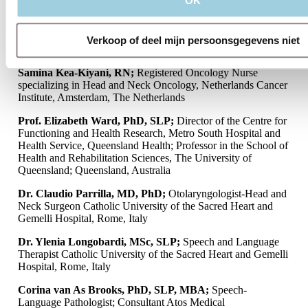
OK
Prof. Dr. Michiel van den Brekel, MD, PhD;
Otolaryngologist-Head and Neck Surgeon, Netherlands
Verkoop of deel mijn persoonsgegevens niet
Cancer Institute, Amsterdam, The Netherlands
Samina Kea-Kiyani, RN;
Registered Oncology Nurse
specializing in Head and Neck Oncology, Netherlands Cancer
Institute, Amsterdam, The Netherlands
Prof. Elizabeth Ward, PhD, SLP;
Director of the Centre for
Functioning and Health Research, Metro South Hospital and
Health Service, Queensland Health; Professor in the School of
Health and Rehabilitation Sciences, The University of
Queensland; Queensland, Australia
Dr. Claudio Parrilla, MD, PhD;
Otolaryngologist-Head and
Neck Surgeon Catholic University of the Sacred Heart and
Gemelli Hospital, Rome, Italy
Dr. Ylenia Longobardi, MSc, SLP;
Speech and Language
Therapist Catholic University of the Sacred Heart and Gemelli
Hospital, Rome, Italy
Corina van As Brooks, PhD, SLP, MBA;
Speech-
Language Pathologist; Consultant Atos Medical