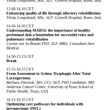
Ylenia Longobardi, MSc, SLP; Gemelli Hospital, Rome, Italy
13.40-14.10 CET
Enhancing quality of life through olfactory rehabilitation
Ylenia Longobardi, MSc, SLP; Gemelli Hospital, Rome, Italy
14.10-14.50 CET
Understanding MARSI: the importance of healthy
peristomal skin a foundation for successful voice and
pulmonary rehabilitation
Corina van As Brooks PhD, SLP, MBA; Consultant Atos
Medical
14.50-15.15 CET
Break
15.15-16.15 CET
From Assessment to Action: Dysphagia After Total
Laryngectomy
Barbara Ebersole, MA, CCC-SLP, PhD Candidate; MD
Anderson Cancer Center; University of Texas School of
Public Health, Texas, USA
16.15-16.55 CET
Optimizing care pathways for individuals with
laryngectomy (IWL)