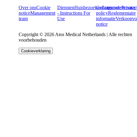
Over ons
Cookie
Diensten
Huisbezoeken
Gedragscode
Lotgenotencontac
Privacy
notice
Management
- Instructions For
policy
Reglementaire
team
Use
informatie
Verkoopvo
notice
Copyright © 2026 Atos Medical Netherlands | Alle rechten
voorbehouden
Cookieverklaring