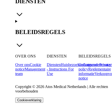
DIENSTEN
BELEIDSREGELS
OVER ONS
DIENSTEN
BELEIDSREGELS
Over ons
Cookie
Diensten
Huisbezoeken
Gedragscode
Lotgenotencontac
Privacy
notice
Management
- Instructions For
policy
Reglementaire
team
Use
informatie
Verkoopvo
notice
Copyright © 2026 Atos Medical Netherlands | Alle rechten
voorbehouden
Cookieverklaring