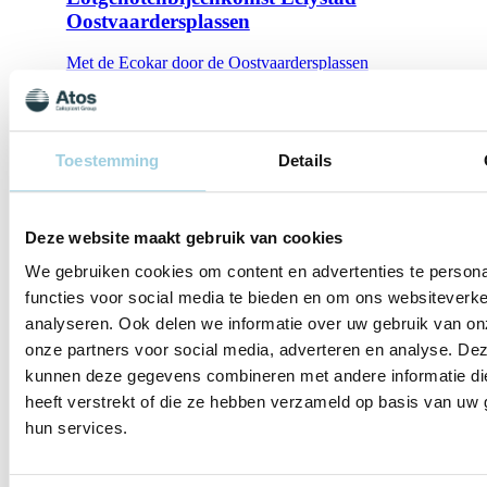
Oostvaardersplassen
Met de Ecokar door de Oostvaardersplassen
aug. 14
14-08-2026 | Schoorl
Toestemming
Details
Lotgenotenbijeenkomst Schoorl Schoorlse
Duinen
Deze website maakt gebruik van cookies
Met de Zonnetrein door de Schoorlse Duinen
We gebruiken cookies om content en advertenties te persona
aug. 18
functies voor social media te bieden en om ons websiteverke
18-08-2026 | Drimmelen
analyseren. Ook delen we informatie over uw gebruik van on
onze partners voor social media, adverteren en analyse. De
Lotgenotenbijeenkomst Drimmelen Biesbosch
kunnen deze gegevens combineren met andere informatie di
Rondvaart door de Biesbosch
heeft verstrekt of die ze hebben verzameld op basis van uw 
hun services.
Toon meer