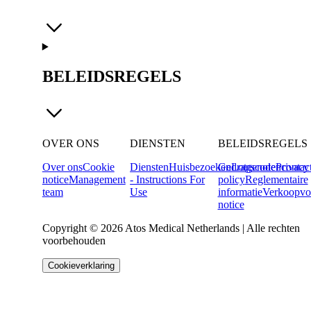
BELEIDSREGELS
OVER ONS
DIENSTEN
BELEIDSREGELS
Over ons
Cookie
Diensten
Huisbezoeken
Gedragscode
Lotgenotencontac
Privacy
notice
Management
- Instructions For
policy
Reglementaire
team
Use
informatie
Verkoopvo
notice
Copyright © 2026 Atos Medical Netherlands | Alle rechten
voorbehouden
Cookieverklaring