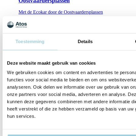
Oostvaardersplassen
Met de Ecokar door de Oostvaardersplassen
aug. 14
14-08-2026 | Schoorl
Toestemming
Details
Lotgenotenbijeenkomst Schoorl Schoorlse
Duinen
Met de Zonnetrein door de Schoorlse Duinen
Deze website maakt gebruik van cookies
We gebruiken cookies om content en advertenties te persona
aug. 18
functies voor social media te bieden en om ons websiteverke
18-08-2026 | Drimmelen
analyseren. Ook delen we informatie over uw gebruik van on
Lotgenotenbijeenkomst Drimmelen Biesbosch
onze partners voor social media, adverteren en analyse. De
kunnen deze gegevens combineren met andere informatie di
Rondvaart door de Biesbosch
heeft verstrekt of die ze hebben verzameld op basis van uw 
hun services.
Toon meer