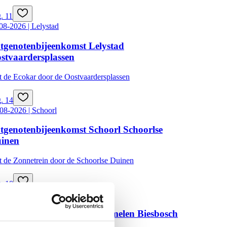
. 11
08-2026 | Lelystad
tgenotenbijeenkomst Lelystad
stvaardersplassen
 de Ecokar door de Oostvaardersplassen
. 14
08-2026 | Schoorl
tgenotenbijeenkomst Schoorl Schoorlse
inen
 de Zonnetrein door de Schoorlse Duinen
. 18
08-2026 | Drimmelen
tgenotenbijeenkomst Drimmelen Biesbosch