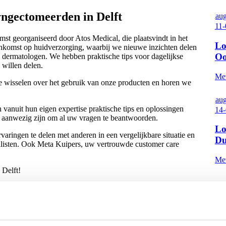
ngectomeerden in Delft
aug
11-
st georganiseerd door Atos Medical, die plaatsvindt in het
Lo
eenkomst op huidverzorging, waarbij we nieuwe inzichten delen
Oo
dermatologen. We hebben praktische tips voor dagelijkse
 willen delen.
Met
e wisselen over het gebruik van onze producten en horen we
aug
n vanuit hun eigen expertise praktische tips en oplossingen
14-
k aanwezig zijn om al uw vragen te beantwoorden.
Lo
aringen te delen met anderen in een vergelijkbare situatie en
Du
alisten. Ook Meta Kuipers, uw vertrouwde customer care
Met
 Delft!
aug
18-
Lo