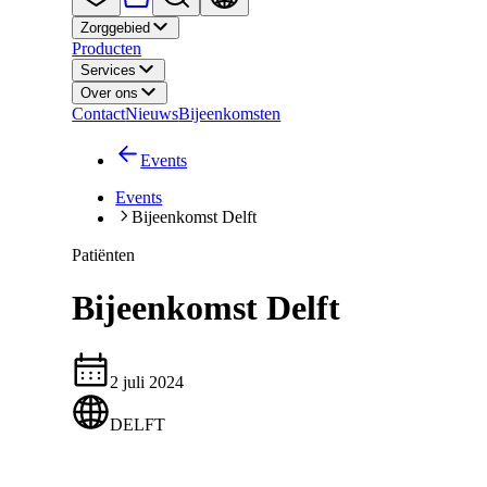
Zorggebied
Producten
Services
Over ons
Contact
Nieuws
Bijeenkomsten
Events
Events
Bijeenkomst Delft
Patiënten
Bijeenkomst Delft
2 juli 2024
DELFT