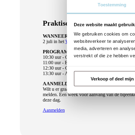
Toestemming
Praktische informatie
Deze website maakt gebruik
We gebruiken cookies om cont
WANNEER EN WAAR
websiteverkeer te analyseren
2 juli in het
Westcord hotel in Delft
media, adverteren en analys
PROGRAMMA
verstrekt of die ze hebben v
10:30 uur - Ontvangst met koffie en thee
11:00 uur - Ervaringen met elkaar delen
12:30 uur - Gezamenlijke lunch
13:30 uur - Afsluiting
Verkoop of deel mij
AANMELDEN
Wilt u er graag bij zijn, eventueel samen met e
melden. Een week voor aanvang van de bijeenkom
deze dag.
Aanmelden