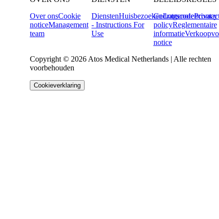
Over ons
Cookie
Diensten
Huisbezoeken
Gedragscode
Lotgenotencontac
Privacy
notice
Management
- Instructions For
policy
Reglementaire
team
Use
informatie
Verkoopvo
notice
Copyright © 2026 Atos Medical Netherlands | Alle rechten
voorbehouden
Cookieverklaring