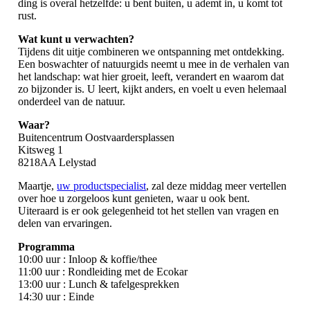
ding is overal hetzelfde: u bent buiten, u ademt in, u komt tot
rust.
Wat kunt u verwachten?
Tijdens dit uitje combineren we ontspanning met ontdekking.
Een boswachter of natuurgids neemt u mee in de verhalen van
het landschap: wat hier groeit, leeft, verandert en waarom dat
zo bijzonder is. U leert, kijkt anders, en voelt u even helemaal
onderdeel van de natuur.
Waar?
Buitencentrum Oostvaardersplassen
Kitsweg 1
8218AA Lelystad
Maartje,
uw productspecialist
, zal deze middag meer vertellen
over hoe u zorgeloos kunt genieten, waar u ook bent.
Uiteraard is er ook gelegenheid tot het stellen van vragen en
delen van ervaringen.
Programma
10:00 uur : Inloop & koffie/thee
11:00 uur : Rondleiding met de Ecokar
13:00 uur : Lunch & tafelgesprekken
14:30 uur : Einde