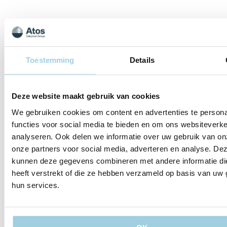
Toestemming
Details
Gerelateerde evenementen
aug. 14
Deze website maakt gebruik van cookies
14-08-2026 | Schoorl
We gebruiken cookies om content en advertenties te persona
Lotgenotenbijeenkomst Schoorl Schoorlse
functies voor social media te bieden en om ons websiteverke
Duinen
analyseren. Ook delen we informatie over uw gebruik van on
onze partners voor social media, adverteren en analyse. De
Met de Zonnetrein door de Schoorlse Duinen
kunnen deze gegevens combineren met andere informatie di
heeft verstrekt of die ze hebben verzameld op basis van uw 
aug. 18
hun services.
18-08-2026 | Drimmelen
Lotgenotenbijeenkomst Drimmelen Biesbosch
Rondvaart door de Biesbosch