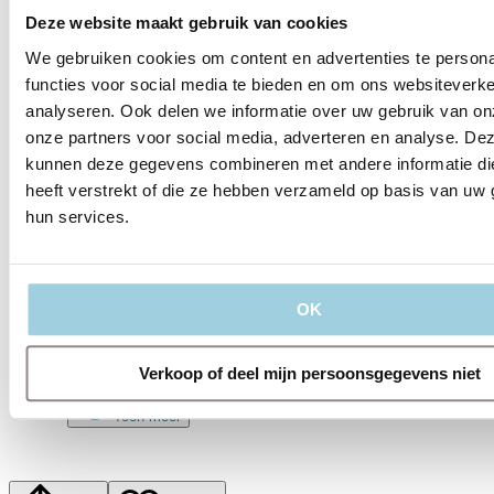
Met de Ecokar door de Oostvaardersplassen
Deze website maakt gebruik van cookies
We gebruiken cookies om content en advertenties te persona
aug. 14
functies voor social media te bieden en om ons websiteverke
14-08-2026 | Schoorl
analyseren. Ook delen we informatie over uw gebruik van on
Lotgenotenbijeenkomst Schoorl Schoorlse
onze partners voor social media, adverteren en analyse. De
Duinen
kunnen deze gegevens combineren met andere informatie di
heeft verstrekt of die ze hebben verzameld op basis van uw 
Met de Zonnetrein door de Schoorlse Duinen
hun services.
aug. 18
18-08-2026 | Drimmelen
Lotgenotenbijeenkomst Drimmelen Biesbosch
OK
Rondvaart door de Biesbosch
Verkoop of deel mijn persoonsgegevens niet
Toon meer