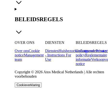
BELEIDSREGELS
OVER ONS
DIENSTEN
BELEIDSREGELS
Over ons
Cookie
Diensten
Huisbezoeken
Gedragscode
Lotgenotencontac
Privacy
notice
Management
- Instructions For
policy
Reglementaire
team
Use
informatie
Verkoopvo
notice
Copyright © 2026 Atos Medical Netherlands | Alle rechten
voorbehouden
Cookieverklaring