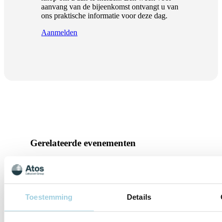
aanvang van de bijeenkomst ontvangt u van
ons praktische informatie voor deze dag.
Aanmelden
Gerelateerde evenementen
aug. 11
11-08-2026 | Lelystad
Lotgenotenbijeenkomst Lelystad
Toestemming
Details
Oostvaardersplassen