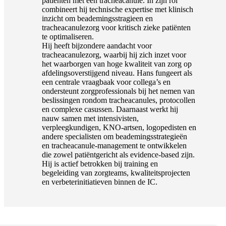
patiënten met een tracheacanule. In zijn rol
combineert hij technische expertise met klinisch
inzicht om beademingsstragieen en
tracheacanulezorg voor kritisch zieke patiënten
te optimaliseren.
Hij heeft bijzondere aandacht voor
tracheacanulezorg, waarbij hij zich inzet voor
het waarborgen van hoge kwaliteit van zorg op
afdelingsoverstijgend niveau. Hans fungeert als
een centrale vraagbaak voor collega’s en
ondersteunt zorgprofessionals bij het nemen van
beslissingen rondom tracheacanules, protocollen
en complexe casussen. Daarnaast werkt hij
nauw samen met intensivisten,
verpleegkundigen, KNO-artsen, logopedisten en
andere specialisten om beademingsstrategieën
en tracheacanule-management te ontwikkelen
die zowel patiëntgericht als evidence‑based zijn.
Hij is actief betrokken bij training en
begeleiding van zorgteams, kwaliteitsprojecten
en verbeterinitiatieven binnen de IC.