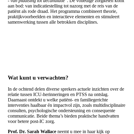
- van plaatsing tot decanulatie
". De volledige zorgketen komt
aan bod: van indicatiestelling tot nazorg met de reis van de
patiënt als rode draad. Het programma combineert theorie,
praktijkvoorbeelden en interactieve elementen en stimuleert
samenwerking tussen alle betrokken disciplines.
Wat kunt u verwachten?
In de ochtend delen diverse sprekers actuele inzichten over de
relatie tussen ICU-herinneringen en PTSS na ontslag.
Daarnaast ontdekt u welke patiënt- en familiegerichte
interventies haalbaar én impactvol zijn, zoals multidisciplinaire
consulten, psychologische ondersteuning en consequente
communicatie. Beide thema’s bieden praktische handvatten
voor betere post-IC zorg.
Prof. Dr. Sarah Wallace
neemt u mee in haar kijk op