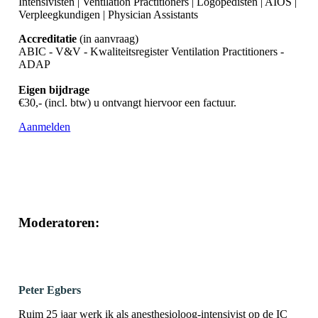
Intensivisten | Ventilation Practitioners | Logopedisten | AIOS |
Verpleegkundigen | Physician Assistants
Accreditatie
(in aanvraag)
ABIC - V&V - Kwaliteitsregister Ventilation Practitioners -
ADAP
Eigen bijdrage
€30,- (incl. btw) u ontvangt hiervoor een factuur.
Aanmelden
Moderatoren:
Peter Egbers
Ruim 25 jaar werk ik als anesthesioloog-intensivist op de IC