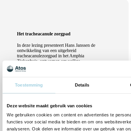
Het tracheacanule zorgpad
In deze lezing presenteert Hans Janssen de
ontwikkeling van een uitgebreid
tracheacanulezorgpad in het Amphia
Ziekenhuis, ontworpen om veilige,
hoogwaardige zorg te waarborgen gedurende
het volledige patiënttraject – van opname op de
IC tot ontslag naar huis of een
revalidatiecentrum. Hans laat zien hoe hij een
Toestemming
Details
team van superusers samenstelde, een grondige
probleemanalyse uitvoerde en hoe deze
inzichten helpen bij de ontwikkeling van een
gestructureerd, multidisciplinair zorgpad. U
Deze website maakt gebruik van cookies
krijgt handvatten om inzicht te krijgen in de
stand van zaken van de huidige
We gebruiken cookies om content en advertenties te persona
tracheacanulezorg binnen het patiënttraject, en
functies voor social media te bieden en om ons websiteverke
hoe deze probleemanalyse u kan helpen bij het
analyseren. Ook delen we informatie over uw gebruik van on
streven naar en implementeren van