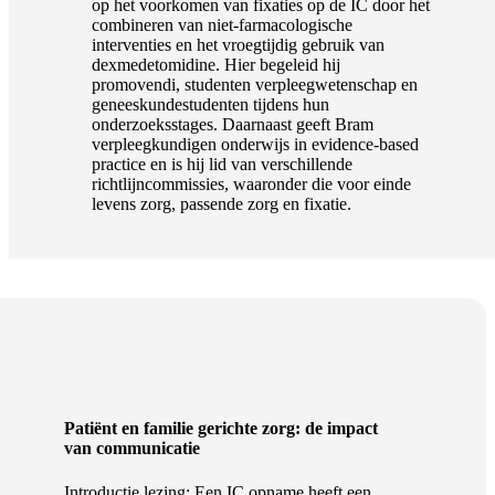
op het voorkomen van fixaties op de IC door het
combineren van niet-farmacologische
interventies en het vroegtijdig gebruik van
dexmedetomidine. Hier begeleid hij
promovendi, studenten verpleegwetenschap en
geneeskundestudenten tijdens hun
onderzoeksstages. Daarnaast geeft Bram
verpleegkundigen onderwijs in evidence-based
practice en is hij lid van verschillende
richtlijncommissies, waaronder die voor einde
levens zorg, passende zorg en fixatie.
Patiënt en familie gerichte zorg: de impact
van communicatie
Introductie lezing: Een IC opname heeft een