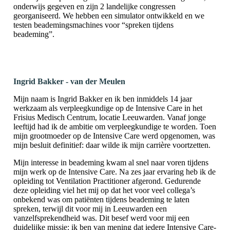
onderwijs gegeven en zijn 2 landelijke congressen
georganiseerd. We hebben een simulator ontwikkeld en we
testen beademingsmachines voor “spreken tijdens
beademing”.
Ingrid Bakker - van der Meulen
Mijn naam is Ingrid Bakker en ik ben inmiddels 14 jaar
werkzaam als verpleegkundige op de Intensive Care in het
Frisius Medisch Centrum, locatie Leeuwarden. Vanaf jonge
leeftijd had ik de ambitie om verpleegkundige te worden. Toen
mijn grootmoeder op de Intensive Care werd opgenomen, was
mijn besluit definitief: daar wilde ik mijn carrière voortzetten.
Mijn interesse in beademing kwam al snel naar voren tijdens
mijn werk op de Intensive Care. Na zes jaar ervaring heb ik de
opleiding tot Ventilation Practitioner afgerond. Gedurende
deze opleiding viel het mij op dat het voor veel collega’s
onbekend was om patiënten tijdens beademing te laten
spreken, terwijl dit voor mij in Leeuwarden een
vanzelfsprekendheid was. Dit besef werd voor mij een
duidelijke missie: ik ben van mening dat iedere Intensive Care-