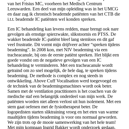
van het Frisius MC, voorheen het Medisch Centrum
Leeuwarden. Een deel van mijn opleiding was in het UMCG
en daar zag ik chronisch beademde patiënten van het CTB die
i.t.t. beademde IC patiënten wel konden spreken.
Een IC behandeling kan levens redden, maar brengt ook nare
gevolgen als ernstige spierzwakte, slikstoornis en PTSS. De
wakker beademde IC-patiënt bleef lang stemloos en dit gaf
veel frustratie. Dit vormt mijn drijfveer achter “spreken tijdens
beademing”. In 2008 kon, met NIV beademing via een
tracheacanule, bij ons de eerste patiënt spreken. Het blijkt een
goede vondst om de negatieve gevolgen van een IC
behandeling te verminderen. Met een tracheacanule wordt
getraind om zo snel mogelijk, de hele dag, te spreken tijdens
beademing. De methode is complex en nog steeds in
ontwikkeling. Above Cuff Vocalisation werd toegevoegd en
de techniek van de beademingsmachines wordt ook beter.
Samen met de ventilation practitioners is het coachen van de
medische staf een belangrijk onderdeel van mijn werk. De
patiënten worden niet alleen verlost uit hun isolement. Met een
stem gaat oefenen met de fysiotherapeut beter. De
logopedisten starten sliktraining vroeg en het eten van warme
maaltijden tijdens beademing is voor ons normaal geworden.
We zijn trots op de mooie samenwerking van het hele team!
Met mijn kompaan Ingrid Bakker wordt onderzoek gedaan,