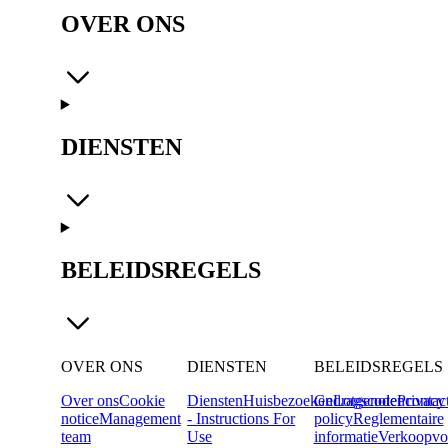
OVER ONS
DIENSTEN
BELEIDSREGELS
OVER ONS
DIENSTEN
BELEIDSREGELS
Over ons
Cookie
Diensten
Huisbezoeken
Gedragscode
Lotgenotencontac
Privacy
notice
Management
- Instructions For
policy
Reglementaire
team
Use
informatie
Verkoopvo