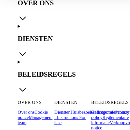
OVER ONS
DIENSTEN
BELEIDSREGELS
OVER ONS
DIENSTEN
BELEIDSREGELS
Over ons
Cookie
Diensten
Huisbezoeken
Gedragscode
Lotgenotencontac
Privacy
notice
Management
- Instructions For
policy
Reglementaire
team
Use
informatie
Verkoopvo
notice