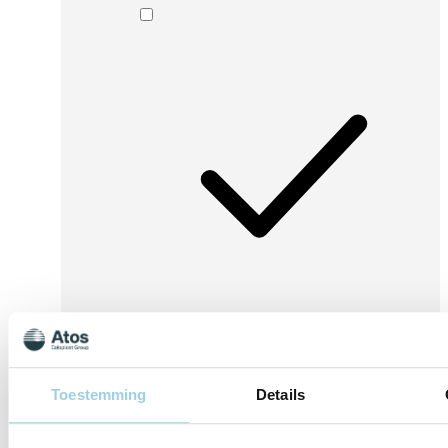
Ik ga ermee akkoord dat Atos Medical mijn
persoonlijke gegevens verwerkt en gebruikt
voor marketingdoeleinden, zoals: het toesturen
van aanbiedingen, uitnodigingen voor
Toestemming
Details
bijeenkomsten en informatie over producten en
diensten van Atos Medical.
Lees ons privacybeleid voor meer informatie.