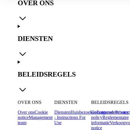
OVER ONS
DIENSTEN
BELEIDSREGELS
OVER ONS
DIENSTEN
BELEIDSREGELS
Over ons
Cookie
Diensten
Huisbezoeken
Gedragscode
Lotgenotencontac
Privacy
notice
Management
- Instructions For
policy
Reglementaire
team
Use
informatie
Verkoopvo
notice