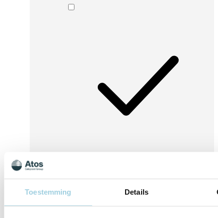
Ik ga ermee akkoord dat Atos Medical mijn
persoonlijke gegevens verwerkt en gebruikt
voor marketingdoeleinden, zoals: het toesturen
van aanbiedingen, uitnodigingen voor
Toestemming
Details
bijeenkomsten en informatie over producten en
diensten van Atos Medical.
Lees ons privacybeleid voor meer informatie.